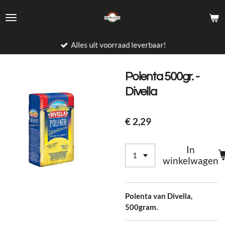
Ga
direct
naar
de
Alles uit voorraad leverbaar!
hoofdinhoud
Polenta 500gr. -
Divella
€ 2,29
In
winkelwagen
Polenta van Divella,
500gram.