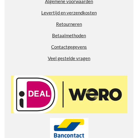
Algemene voorwaarden
0
2
Levertijd en verzendkosten
7
7
Retourneren
7
7
Betaalmethoden
7
Contactgegevens
7
7
Veel gestelde vragen
7
8
s
t
e
r
r
e
n