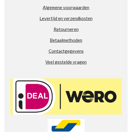
n
n
n
n
9
Algemene voorwaarden
0
9
Levertijd en verzendkosten
8
7
Retourneren
8
6
Betaalmethoden
8
Contactgegevens
2
8
Veel gestelde vragen
4
2
s
t
e
r
r
e
n