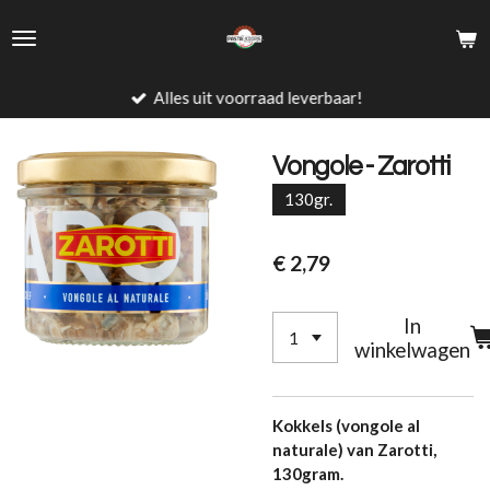
Ga
direct
naar
de
Alles uit voorraad leverbaar!
hoofdinhoud
Vongole - Zarotti
130gr.
€ 2,79
In
winkelwagen
Kokkels (vongole al
naturale) van Zarotti,
130gram.