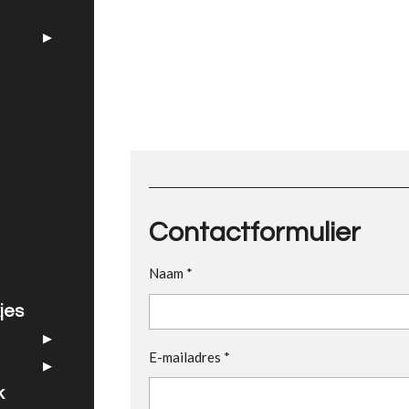
Contactformulier
Naam *
jes
E-mailadres *
k