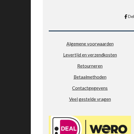
.
e
e
5
n
n
9
De
0
2
7
7
Algemene voorwaarden
7
Levertijd en verzendkosten
7
7
Retourneren
7
7
Betaalmethoden
7
Contactgegevens
8
s
Veel gestelde vragen
t
e
r
r
e