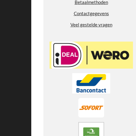
7
Betaalmethoden
7
Contactgegevens
8
s
Veel gestelde vragen
t
e
r
r
e
n