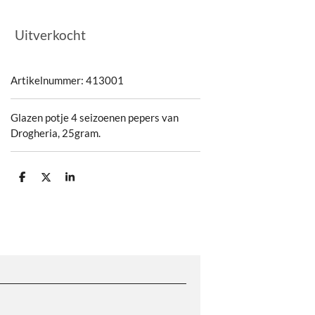
Uitverkocht
Artikelnummer:
413001
Glazen potje 4 seizoenen pepers van
Drogheria, 25gram.
D
D
S
e
e
h
l
e
a
e
l
r
n
e