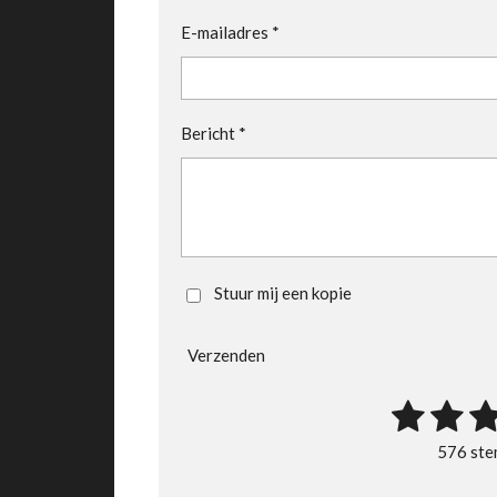
E-mailadres *
Bericht *
Stuur mij een kopie
Verzenden
1
2
3
R
a
s
s
s
576 st
t
t
t
t
i