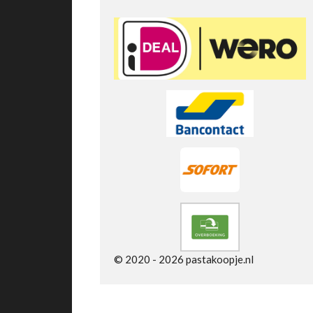
e
r
r
e
n
© 2020 - 2026 pastakoopje.nl