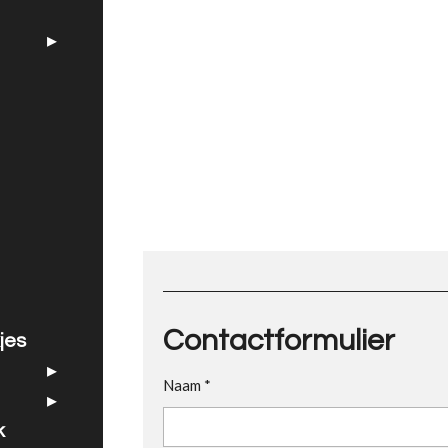
Contactformulier
jes
Naam *
k