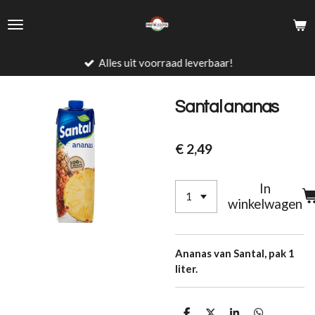
Ga
direct
naar
de
Alles uit voorraad leverbaar!
hoofdinhoud
Santal ananas
€ 2,49
In
winkelwagen
Ananas van Santal, pak 1
liter.