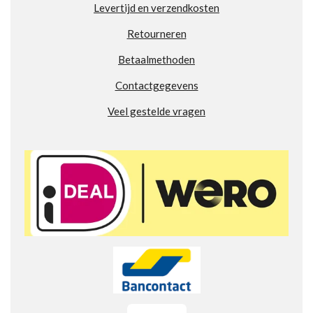
Levertijd en verzendkosten
7
7
Retourneren
7
7
Betaalmethoden
7
Contactgegevens
7
7
Veel gestelde vragen
7
8
s
t
e
r
r
e
n