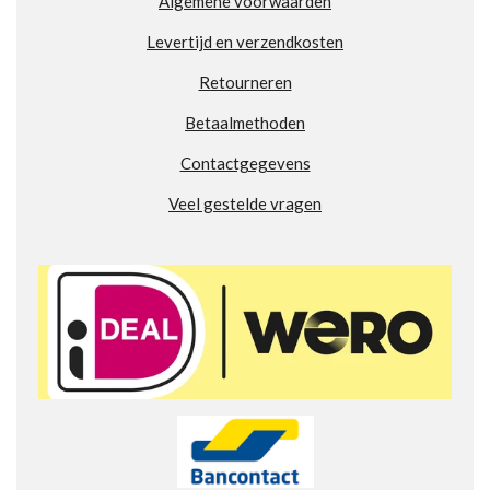
Algemene voorwaarden
0
2
Levertijd en verzendkosten
7
7
Retourneren
7
7
Betaalmethoden
7
Contactgegevens
7
7
Veel gestelde vragen
7
8
s
t
e
r
r
e
n