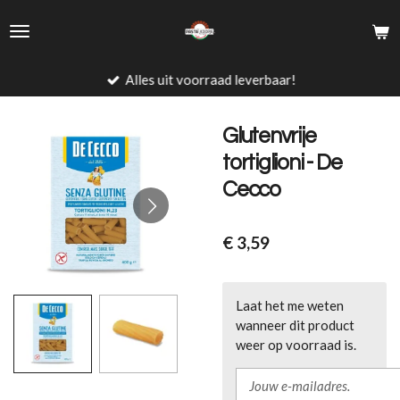
Ga
direct
naar
de
Alles uit voorraad leverbaar!
hoofdinhoud
Glutenvrije
tortiglioni - De
Cecco
€ 3,59
Laat het me weten
wanneer dit product
weer op voorraad is.