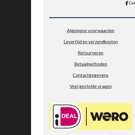
n
n
9
De
0
2
7
7
Algemene voorwaarden
7
Levertijd en verzendkosten
7
7
Retourneren
7
7
Betaalmethoden
7
Contactgegevens
8
s
Veel gestelde vragen
t
e
r
r
e
n