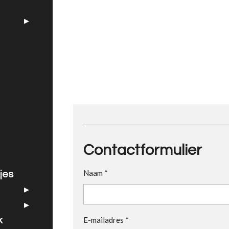
Contactformulier
Naam *
jes
E-mailadres *
k