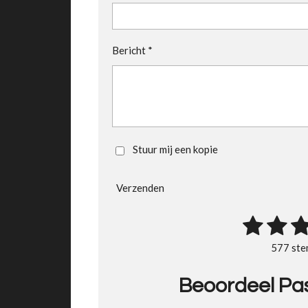
Bericht *
Stuur mij een kopie
Verzenden
1
2
3
R
a
s
s
s
577 st
t
t
t
t
i
Beoordeel Pas
n
e
e
e
g