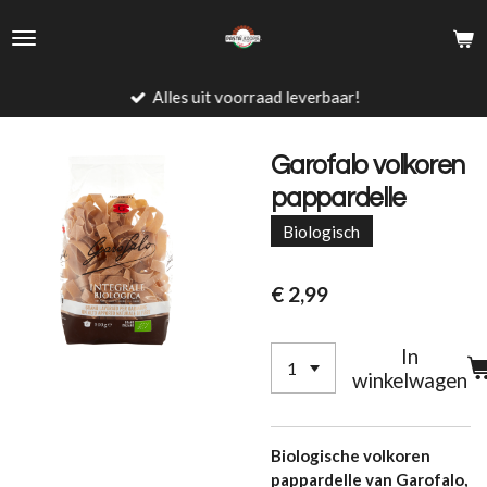
Ga
direct
naar
de
Alles uit voorraad leverbaar!
hoofdinhoud
Garofalo volkoren
pappardelle
Biologisch
€ 2,99
In
winkelwagen
Biologische volkoren
pappardelle van Garofalo,