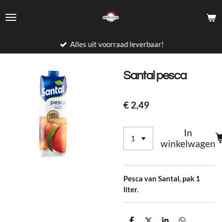
Ga
direct
naar
de
Alles uit voorraad leverbaar!
hoofdinhoud
Santal pesca
€ 2,49
In
winkelwagen
Pesca van Santal, pak 1
liter.