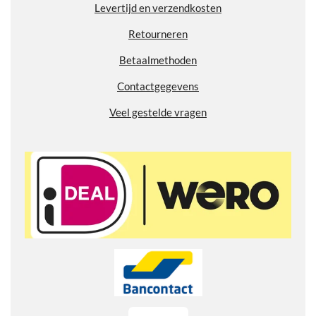
Levertijd en verzendkosten
7
7
Retourneren
7
7
Betaalmethoden
7
Contactgegevens
7
7
Veel gestelde vragen
7
8
s
t
e
r
r
e
n