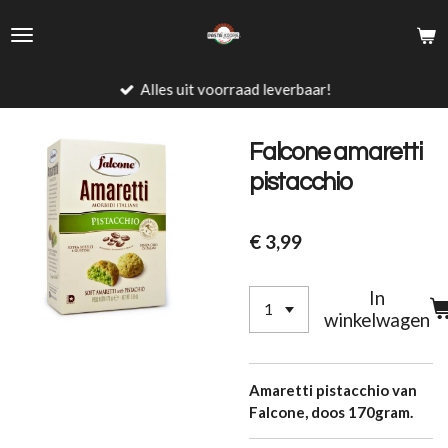
Ga
direct
naar
de
Alles uit voorraad leverbaar!
hoofdinhoud
Falcone amaretti
pistacchio
€ 3,99
In
winkelwagen
Amaretti pistacchio van
Falcone, doos 170gram.