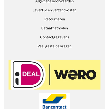
Algemene voorwaarden
0
2
Levertijd en verzendkosten
7
7
Retourneren
7
7
Betaalmethoden
7
Contactgegevens
7
7
Veel gestelde vragen
7
8
s
t
e
r
r
e
n