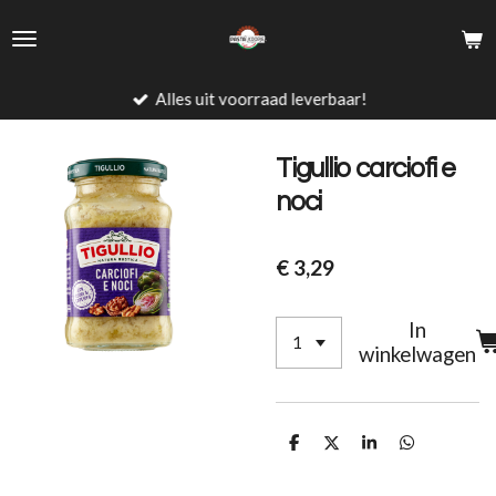
Ga
direct
naar
de
Alles uit voorraad leverbaar!
hoofdinhoud
Tigullio carciofi e
noci
€ 3,29
In
winkelwagen
D
D
S
D
e
e
h
e
l
e
a
l