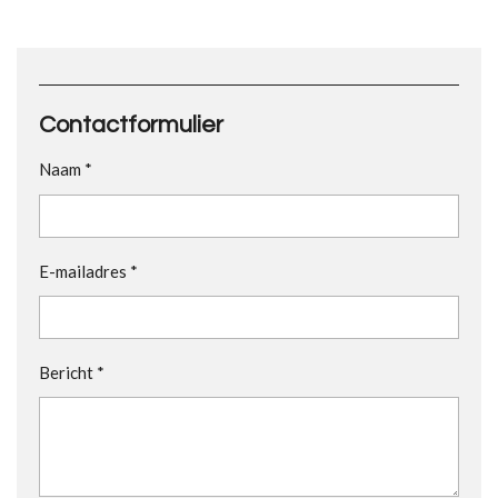
e
l
r
e
n
e
n
Contactformulier
Naam *
E-mailadres *
Bericht *