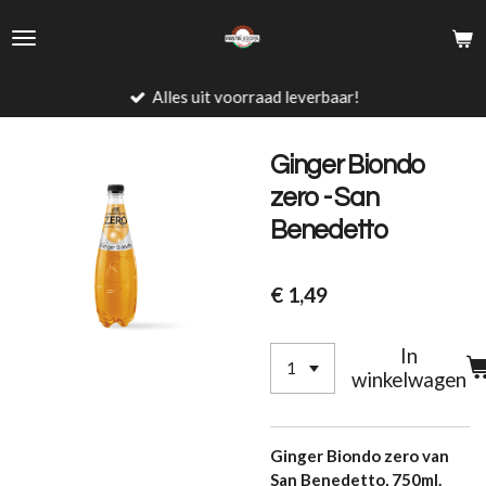
Ga
direct
naar
de
Alles uit voorraad leverbaar!
hoofdinhoud
Ginger Biondo
zero - San
Benedetto
€ 1,49
In
winkelwagen
Ginger Biondo zero van
San Benedetto, 750ml.