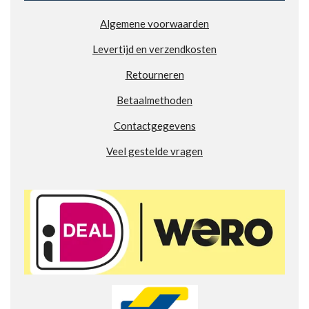
n
n
n
n
9
Algemene voorwaarden
0
9
Levertijd en verzendkosten
8
7
Retourneren
8
6
Betaalmethoden
8
Contactgegevens
2
8
Veel gestelde vragen
4
2
s
t
e
r
r
e
n