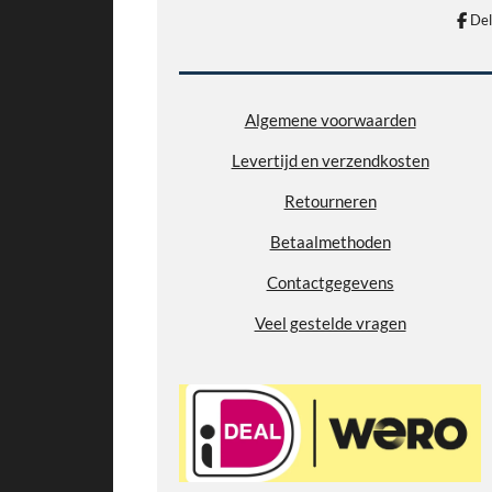
n
n
9
De
0
2
7
7
Algemene voorwaarden
7
Levertijd en verzendkosten
7
7
Retourneren
7
7
Betaalmethoden
7
Contactgegevens
8
s
Veel gestelde vragen
t
e
r
r
e
n