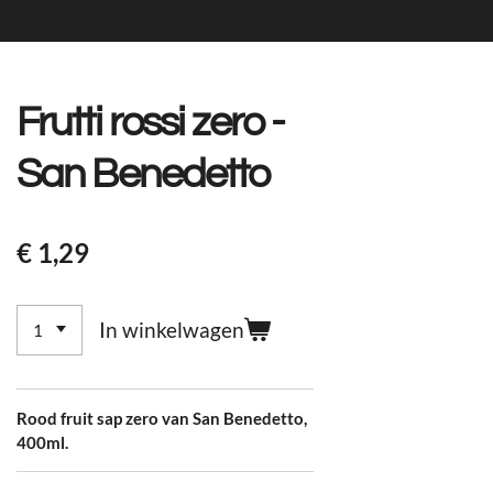
Frutti rossi zero -
San Benedetto
€ 1,29
In winkelwagen
Rood fruit sap zero van San Benedetto,
400ml.