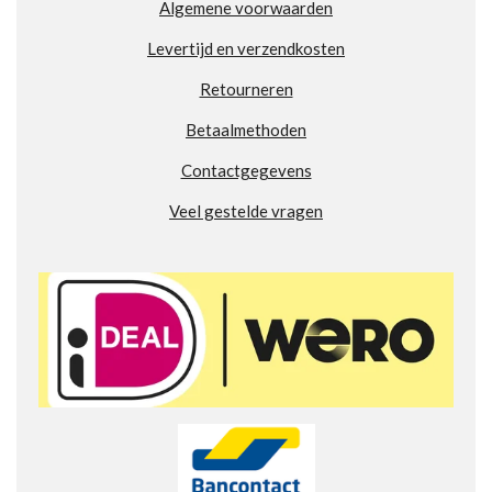
Algemene voorwaarden
0
9
Levertijd en verzendkosten
8
7
Retourneren
8
6
Betaalmethoden
8
Contactgegevens
2
8
Veel gestelde vragen
4
2
s
t
e
r
r
e
n