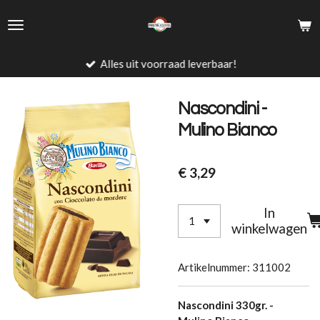
Ga
direct
naar
de
Alles uit voorraad leverbaar!
hoofdinhoud
Nascondini -
Mulino Bianco
€ 3,29
In
winkelwagen
Artikelnummer:
311002
Nascondini 330gr. -