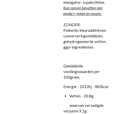
emulgator: sojalecithine.
Kan sporen bevatten van
pinda's, noten en sesam.
ZONDER:
Palmolie, kleuradditieven,
conserveringsmiddelen,
gehydrogeneerde vetten,
ggo-ingrediënten.
Gemiddelde
voedingswaarden per
100gram;
Energie - 2022kj - 482kcal
Vetten - 20,8g
waarvan verzadigde
vetzuren 9,1g