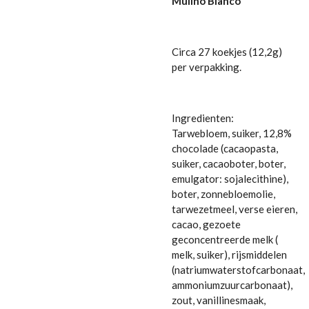
Mulino Bianco
Circa 27 koekjes (12,2g)
per verpakking.
Ingredienten:
Tarwebloem, suiker, 12,8%
chocolade (cacaopasta,
suiker, cacaoboter, boter,
emulgator: sojalecithine),
boter, zonnebloemolie,
tarwezetmeel, verse eieren,
cacao, gezoete
geconcentreerde melk (
melk, suiker), rijsmiddelen
(natriumwaterstofcarbonaat,
ammoniumzuurcarbonaat),
zout, vanillinesmaak,