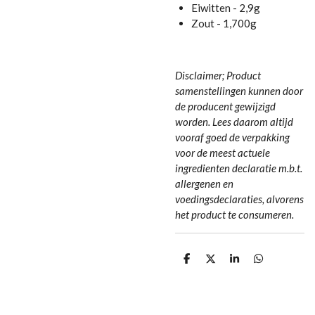
Eiwitten - 2,9g
Zout - 1,700g
Disclaimer; Product
samenstellingen kunnen door
de producent gewijzigd
worden. Lees daarom altijd
vooraf goed de verpakking
voor de meest actuele
ingredienten declaratie m.b.t.
allergenen en
voedingsdeclaraties, alvorens
het product te consumeren.
D
D
S
D
e
e
h
e
l
e
a
l
e
l
r
e
n
e
n