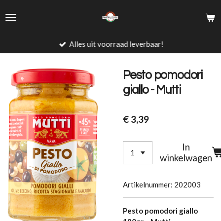
Ga
direct
naar
de
Alles uit voorraad leverbaar!
hoofdinhoud
Pesto pomodori
giallo - Mutti
€ 3,39
In
winkelwagen
Artikelnummer:
202003
Pesto pomodori giallo