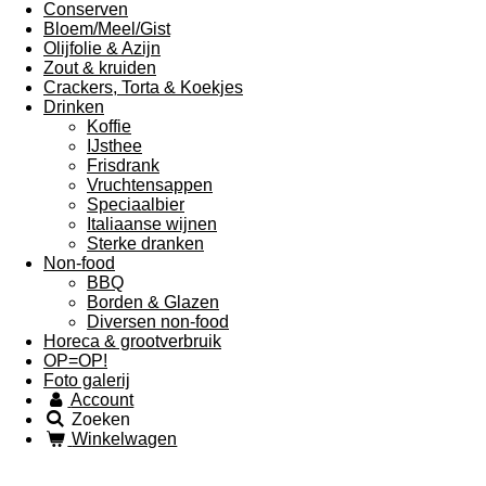
Conserven
Bloem/Meel/Gist
Olijfolie & Azijn
Zout & kruiden
Crackers, Torta & Koekjes
Drinken
Koffie
IJsthee
Frisdrank
Vruchtensappen
Speciaalbier
Italiaanse wijnen
Sterke dranken
Non-food
BBQ
Borden & Glazen
Diversen non-food
Horeca & grootverbruik
OP=OP!
Foto galerij
Account
Zoeken
Winkelwagen