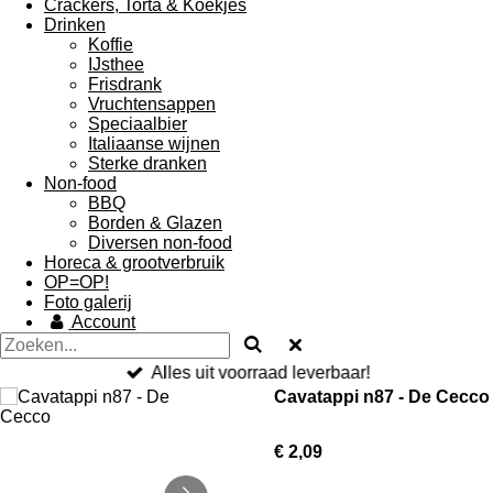
Crackers, Torta & Koekjes
Drinken
Koffie
IJsthee
Frisdrank
Vruchtensappen
Speciaalbier
Italiaanse wijnen
Sterke dranken
Non-food
BBQ
Borden & Glazen
Diversen non-food
Horeca & grootverbruik
OP=OP!
Foto galerij
Account
Alles uit voorraad leverbaar!
Cavatappi n87 - De Cecco
€ 2,09