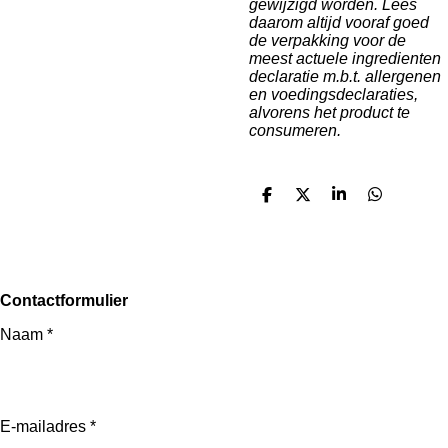
gewijzigd worden. Lees
daarom altijd vooraf goed
de verpakking voor de
meest actuele ingredienten
declaratie m.b.t. allergenen
en voedingsdeclaraties,
alvorens het product te
consumeren.
D
D
S
D
e
e
h
e
l
e
a
l
e
l
r
e
n
e
n
Contactformulier
Naam *
E-mailadres *