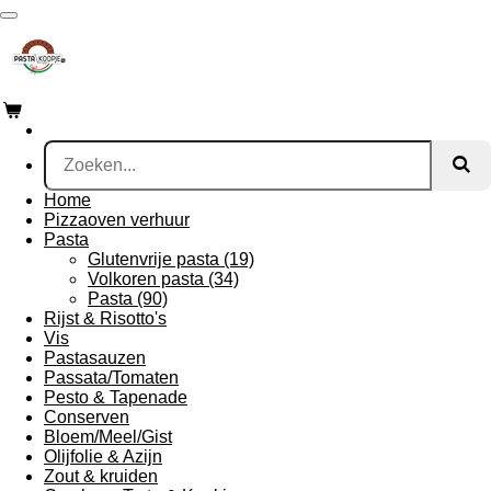
Ga
direct
naar
de
hoofdinhoud
Home
Pizzaoven verhuur
Pasta
Glutenvrije pasta (19)
Volkoren pasta (34)
Pasta (90)
Rijst & Risotto's
Vis
Pastasauzen
Passata/Tomaten
Pesto & Tapenade
Conserven
Bloem/Meel/Gist
Olijfolie & Azijn
Zout & kruiden