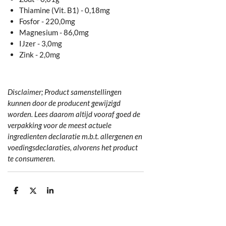
Thiamine (Vit. B1) - 0,18mg
Fosfor - 220,0mg
Magnesium - 86,0mg
IJzer - 3,0mg
Zink - 2,0mg
Disclaimer; Product samenstellingen
kunnen door de producent gewijzigd
worden. Lees daarom altijd vooraf goed de
verpakking voor de meest actuele
ingredienten declaratie m.b.t. allergenen en
voedingsdeclaraties, alvorens het product
te consumeren.
D
D
S
e
e
h
l
e
a
e
l
r
n
e