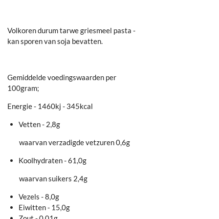
Volkoren durum tarwe griesmeel pasta -
kan sporen van soja bevatten.
Gemiddelde voedingswaarden per
100gram;
Energie - 1460kj - 345kcal
Vetten - 2,8g
waarvan verzadigde vetzuren 0,6g
Koolhydraten - 61,0g
waarvan suikers 2,4g
Vezels - 8,0g
Eiwitten - 15,0g
Zout - 0,01g