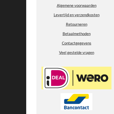
7
Algemene voorwaarden
7
Levertijd en verzendkosten
7
7
Retourneren
7
7
Betaalmethoden
7
Contactgegevens
8
s
Veel gestelde vragen
t
e
r
r
e
n