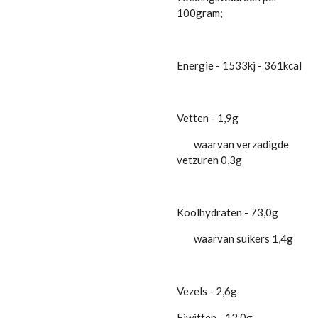
100gram;
Energie - 1533kj - 361kcal
Vetten - 1,9g
waarvan verzadigde
vetzuren 0,3g
Koolhydraten - 73,0g
waarvan suikers 1,4g
Vezels - 2,6g
Eiwitten - 12,0g