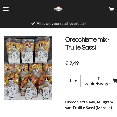
Ga
direct
naar
de
Alles uit voorraad leverbaar!
hoofdinhoud
Orecchiette mix -
Trulli e Sassi
€ 2,49
In
winkelwagen
Orecchiette mix, 400gram
van Trulli e Sassi (Marella).