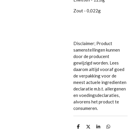
Zout - 0,022g
Disclaimer; Product
samenstellingen kunnen
door de producent
gewijzigd worden. Lees
daarom altijd vooraf goed
de verpakking voor de
meest actuele ingredienten
declaratie m.b.t. allergenen
en voedingsdeclaraties,
alvorens het product te
consumeren.
D
D
S
D