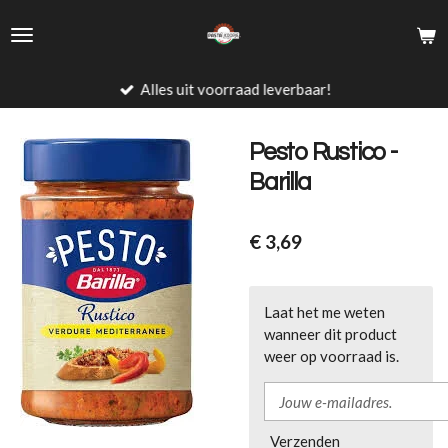
Ga
direct
naar
de
Alles uit voorraad leverbaar!
hoofdinhoud
Pesto Rustico -
Barilla
€ 3,69
Laat het me weten
wanneer dit product
weer op voorraad is.
Verzenden