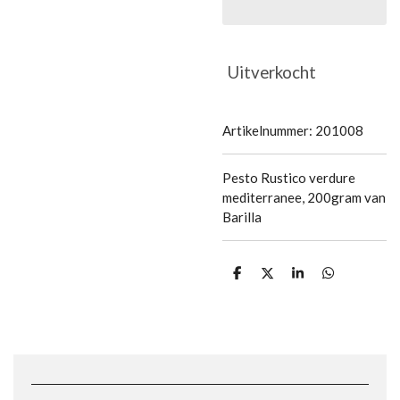
Uitverkocht
Artikelnummer:
201008
Pesto Rustico verdure
mediterranee, 200gram van
Barilla
D
D
S
D
e
e
h
e
l
e
a
l
e
l
r
e
n
e
n