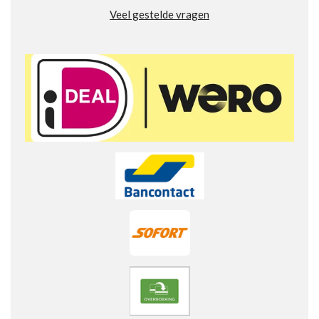
8
Veel gestelde vragen
4
2
s
t
e
r
r
e
n