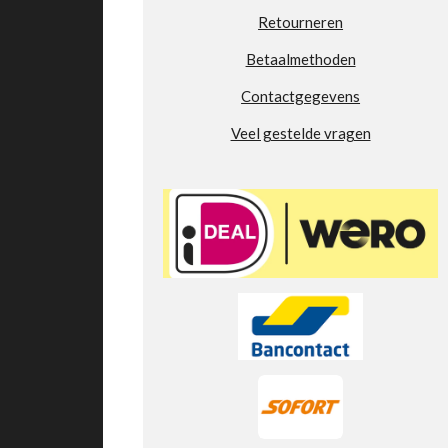
7
Retourneren
7
7
Betaalmethoden
7
Contactgegevens
8
s
Veel gestelde vragen
t
e
r
r
e
n