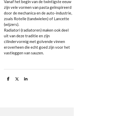
Vanaf het begin van de twintigste eeuw
zijn vele vormen van pasta geïnspireerd
door de mechanica en de auto-industrie,
zoals Rotelle (tandwielen) of Lancette
(wijzers).
Radiatori (radiatoren) maken ook deel
uit van deze traditie en zijn
cilindervormig met golvende vinnen
eroverheen die echt goed zijn voor het
vastleggen van sauzen.
D
D
S
e
e
h
l
e
a
e
l
r
n
e