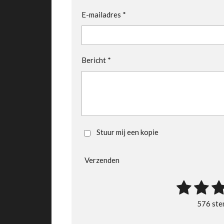
E-mailadres *
Bericht *
Stuur mij een kopie
Verzenden
1
2
3
R
a
s
s
s
576 st
t
t
t
t
i