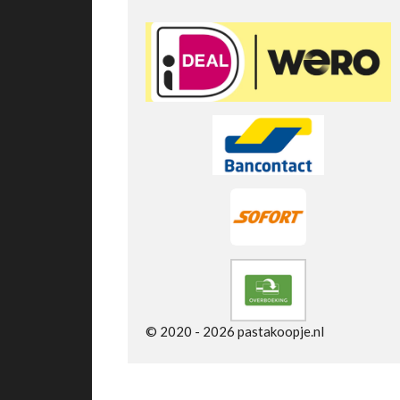
e
r
r
e
n
© 2020 - 2026 pastakoopje.nl