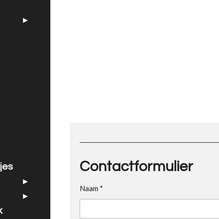
Contactformulier
jes
Naam *
k