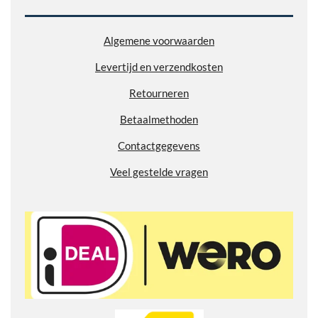
e
e
e
e
5
n
n
n
n
9
Algemene voorwaarden
0
2
Levertijd en verzendkosten
7
7
Retourneren
7
7
Betaalmethoden
7
Contactgegevens
7
7
Veel gestelde vragen
7
8
s
t
e
r
r
e
n