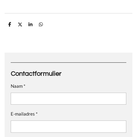
D
D
S
D
e
e
h
e
l
e
a
l
e
l
r
e
n
e
n
Contactformulier
Naam *
E-mailadres *