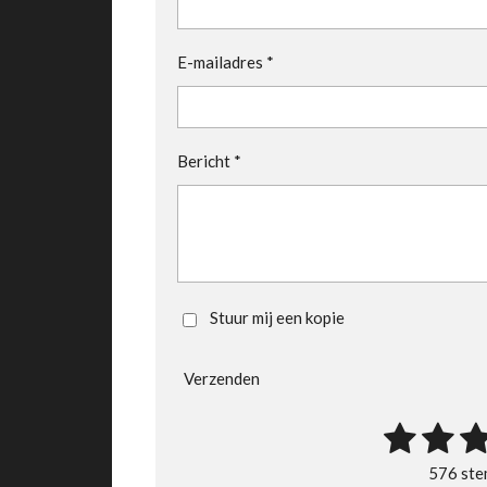
E-mailadres *
Bericht *
Stuur mij een kopie
Verzenden
1
2
3
R
a
s
s
s
576 st
t