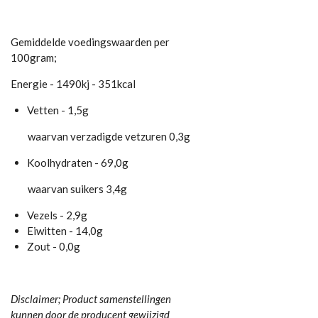
Gemiddelde voedingswaarden per
100gram;
Energie - 1490kj - 351kcal
Vetten - 1,5g
waarvan verzadigde vetzuren 0,3g
Koolhydraten - 69,0g
waarvan suikers 3,4g
Vezels - 2,9g
Eiwitten - 14,0g
Zout - 0,0g
Disclaimer; Product samenstellingen
kunnen door de producent gewijzigd