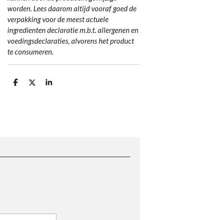
worden. Lees daarom altijd vooraf goed de
verpakking voor de meest actuele
ingredienten declaratie m.b.t. allergenen en
voedingsdeclaraties, alvorens het product
te consumeren.
D
D
S
e
e
h
l
e
a
e
l
r
n
e