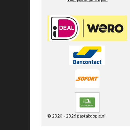
t
e
r
r
e
n
© 2020 - 2026 pastakoopje.nl