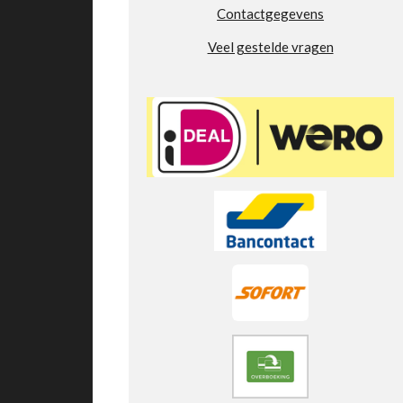
Contactgegevens
8
s
Veel gestelde vragen
t
e
r
r
e
n