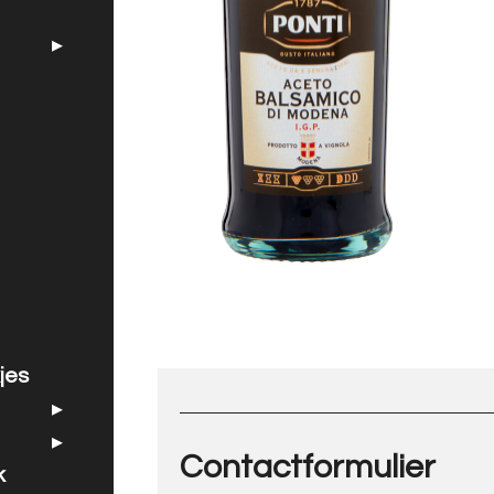
jes
Contactformulier
k