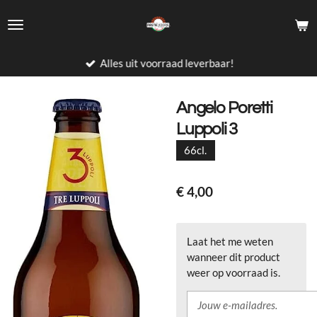
Ga
direct
naar
de
Alles uit voorraad leverbaar!
hoofdinhoud
Angelo Poretti
Luppoli 3
66cl.
€ 4,00
Laat het me weten
wanneer dit product
weer op voorraad is.