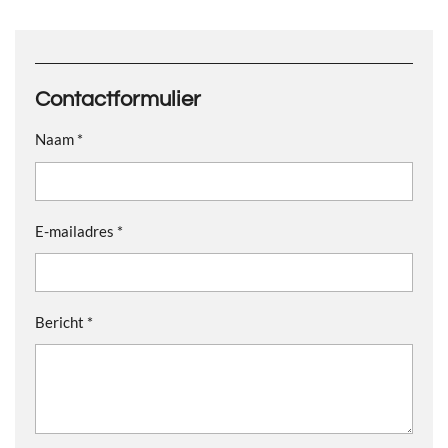
n
e
n
Contactformulier
Naam *
E-mailadres *
Bericht *