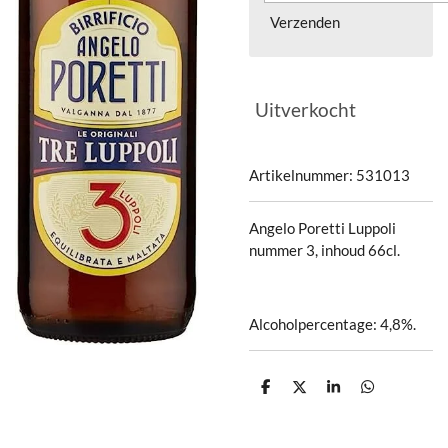
Verzenden
Uitverkocht
Artikelnummer:
531013
Angelo Poretti Luppoli
nummer 3, inhoud 66cl.
Alcoholpercentage: 4,8%.
D
D
S
D
e
e
h
e
l
e
a
l
e
l
r
e