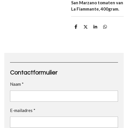
San Marzano tomaten van
La Fiammante, 400gram.
D
D
S
D
e
e
h
e
l
e
a
l
e
l
r
e
n
e
n
Contactformulier
Naam *
E-mailadres *