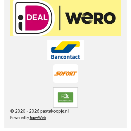
s
t
e
r
r
e
n
© 2020 - 2026 pastakoopje.nl
Powered by
JouwWeb