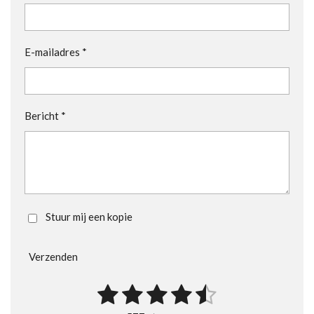
E-mailadres *
Bericht *
Stuur mij een kopie
Verzenden
1
2
3
4
5
S
R
t
a