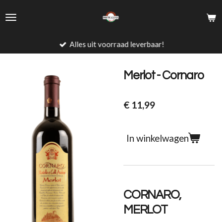
Ga
direct
naar
de
Alles uit voorraad leverbaar!
hoofdinhoud
Merlot - Cornaro
€ 11,99
In winkelwagen
CORNARO,
MERLOT