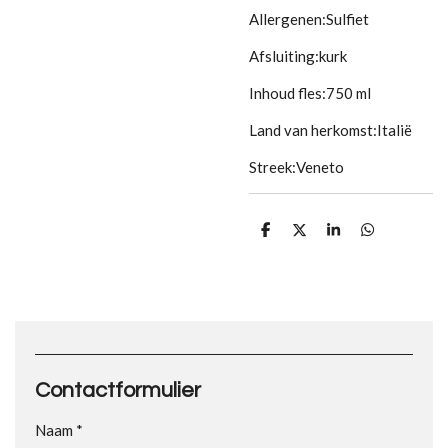
Allergenen:
Sulfiet
Afsluiting:
kurk
Inhoud fles:
750 ml
Land van herkomst:
Italië
Streek:
Veneto
D
D
S
D
e
e
h
e
l
e
a
l
e
l
r
e
n
e
n
Contactformulier
Naam *